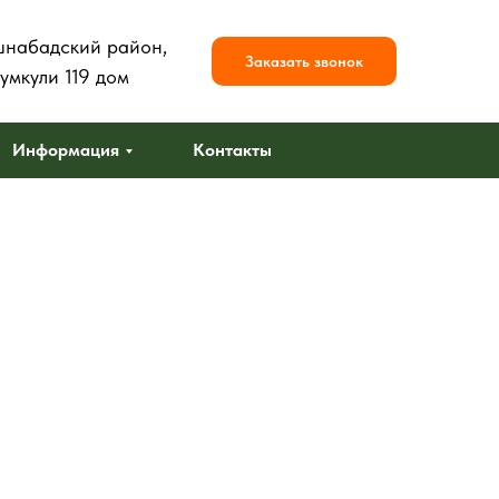
шнабадский район,
Заказать звонок
умкули 119 дом
Информация
Контакты
С
п
С