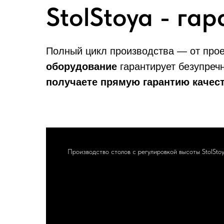
StolStoya - га
Полный цикл производства — от про
оборудование
гарантирует безупреч
получаете прямую гарантию качес
Производство столов с регулировкой высоты StolSto