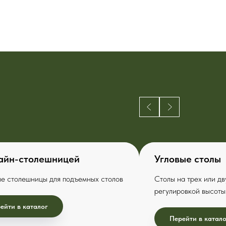
айн-столешницей
Угловые столы
е столешницы для подъемных столов
Столы на трех или дв
регулировкой высоты
ейти в каталог
Перейти в катало