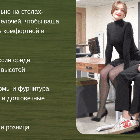
ьно на столах-
мелочей, чтобы ваша
у комфортной и
ссии среди
 высотой
змы и фурнитура.
 и долговечные
 и розница