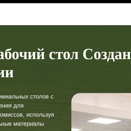
бочий стол Создан
ии
ремиальных столов с
ения для
омиссов, используя
ьные материалы