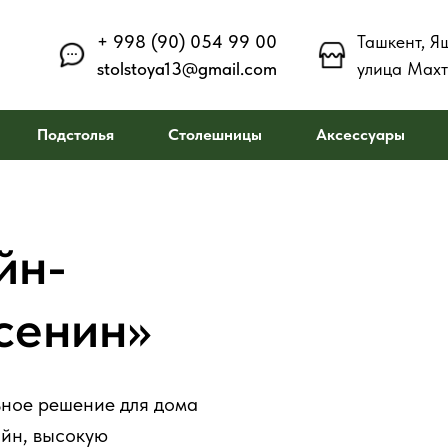
+ 998 (90) 054 99 00
Ташкент, Я
stolstoya13@gmail.com
улица Махт
Подстолья
Столешницы
Аксессуары
йн-
сенин»
ьное решение для дома
йн, высокую