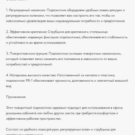
1. Регулируемый механизм: Подлокотник оборудован удобным ложем для руки и
регулируемыми коленами, что позволяет вам настроить его так, чтобы он
максимально удовлетворял ваши индивидуальные потребности и предпочтения.
2. Эффективное крепление: Струбцина для крепления к столешнице
обеспечивает надежную фиксацию подлокотника, обеспечивая его стабильность
и устойчивость во время использования.
3. Поворотная конструкция: Подлокотник оснащен поворотным механизмом,
который позволяет легко изменять его положение в зависимости от ваших
потребностей и предпочтений.
4. Материалы высокого качества: Изготовленный из металла и пластика,
подлокотник PR-1 обеспечивает прочность, долговечность и элегантный внешний
вид.
Применение:
Этот поворотный подлокотник идеально подходит для использования в офисе,
домашнем кабинете или любом другом месте, где требуется комфортное и
эффективное рабочее пространство.
Состоит из удобного ложа для руки, регулируемых колен и струбцины для
крепления к столешнице.