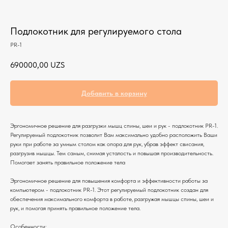
Подлокотник для регулируемого стола
PR-1
690000,00
UZS
Добавить в корзину
Эргономичное решение для разгрузки мышц спины, шеи и рук - подлокотник PR-1.
Регулируемый подлокотник позволит Вам максимально удобно расположить Ваши
руки при работе за умным столом как опора для рук, убрав эффект свисания,
разгрузив мышцы. Тем самым, снимая усталость и повышая производительность.
Помогает занять правильное положение тела
Эргономичное решение для повышения комфорта и эффективности работы за
компьютером - подлокотник PR-1. Этот регулируемый подлокотник создан для
обеспечения максимального комфорта в работе, разгружая мышцы спины, шеи и
рук, и помогая принять правильное положение тела.
Особенности: