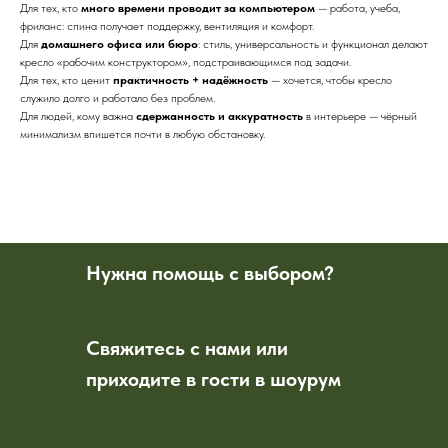
Для тех, кто
много времени проводит за компьютером
— работа, учеба,
фриланс: спина получает поддержку, вентиляция и комфорт.
Для
домашнего офиса или бюро
: стиль, универсальность и функционал делают
кресло «рабочим конструктором», подстраивающимся под задачи.
Для тех, кто ценит
практичность + надёжность
— хочется, чтобы кресло
служило долго и работало без проблем.
Для людей, кому важна
сдержанность и аккуратность
в интерьере — чёрный
минимализм впишется почти в любую обстановку.
Нужна помощь с выбором?
Свяжитесь с нами или
приходите в гости в шоурум