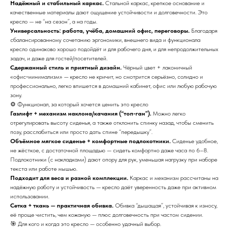
Надёжный и стабильный каркас.
Стальной каркас, крепкое основание и
качественные материалы дают ощущение устойчивости и долговечности. Это
кресло — не “на сезон”, а на годы.
Универсальность: работа, учёба, домашний офис, переговоры.
Благодаря
сбалансированному сочетанию эргономики, внешнего вида и функционала
кресло одинаково хорошо подойдёт и для рабочего дня, и для непродолжительных
задач, и даже для гостей/посетителей.
Сдержанный стиль и приятный дизайн.
Чёрный цвет + лаконичный
«офис‑минимализм» — кресло не кричит, но смотрится серьёзно, солидно и
профессионально, легко впишется в домашний кабинет, офис или любую рабочую
зону.
⚙️ Функционал, за который хочется ценить это кресло
Газлифт + механизм наклона/качания (“топ‑ган”).
Можно легко
отрегулировать высоту сиденья, а также отклонить спинку назад, чтобы сменить
позу, расслабиться или просто дать спине “передышку”.
Объёмное мягкое сиденье + комфортные подлокотники.
Сиденье удобное,
не жёсткое, с достаточной площадью — сидеть комфортно даже часа по 6–8.
Подлокотники (с накладками) дают опору для рук, уменьшая нагрузку при наборе
текста или работе мышью.
Подходит для веса и разной комплекции.
Каркас и механизм рассчитаны на
надёжную работу и устойчивость — кресло даёт уверенность даже при активном
использовании.
Сетка + ткань — практичная обивка.
Обивка “дышащая”, устойчивая к износу,
её проще чистить, чем кожаную — плюс долговечность при частом сидении.
🎯 Для кого и когда это кресло — особенно удачный выбор.