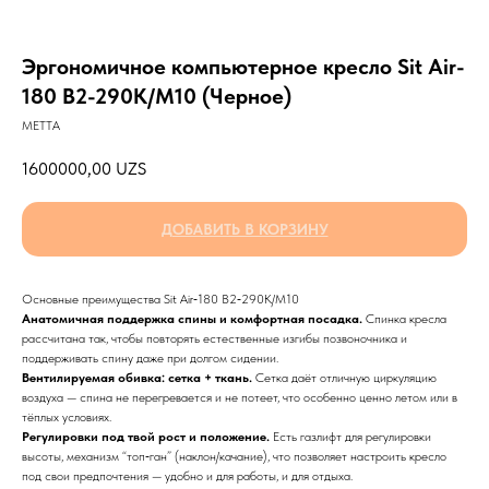
Эргономичное компьютерное кресло Sit Air-
180 B2-290K/M10 (Черное)
METTA
1600000,00
UZS
ДОБАВИТЬ В КОРЗИНУ
Основные преимущества Sit Air‑180 B2‑290K/M10
Анатомичная поддержка спины и комфортная посадка.
Спинка кресла
рассчитана так, чтобы повторять естественные изгибы позвоночника и
поддерживать спину даже при долгом сидении.
Вентилируемая обивка: сетка + ткань.
Сетка даёт отличную циркуляцию
воздуха — спина не перегревается и не потеет, что особенно ценно летом или в
тёплых условиях.
Регулировки под твой рост и положение.
Есть газлифт для регулировки
высоты, механизм “топ‑ган” (наклон/качание), что позволяет настроить кресло
под свои предпочтения — удобно и для работы, и для отдыха.