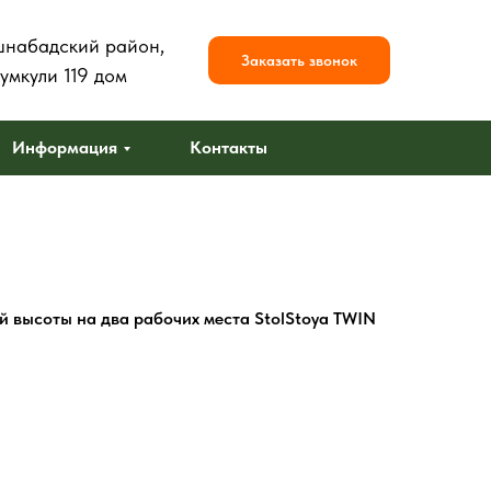
шнабадский район,
Заказать звонок
умкули 119 дом
Информация
Контакты
й высоты на два рабочих места StolStoya TWIN