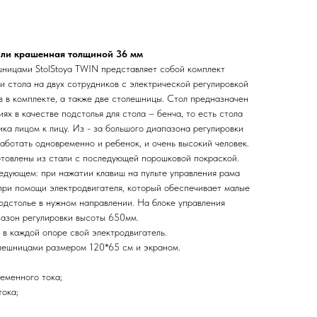
ли крашенная толщиной 36 мм
шницами StolStoya TWIN представляет собой комплект
и стола на двух сотрудников с электрической регулировкой
 в комплекте, а также две столешницы. Стол предназначен
ях в качестве подстолья для стола – бенча, то есть стола
ка лицом к лицу. Из - за большого диапазона регулировки
аботать одновременно и ребенок, и очень высокий человек.
товлены из стали с последующей порошковой покраской.
едующем: при нажатии клавиш на пульте управления рама
при помощи электродвигателя, который обеспечивает малые
одстолье в нужном направлении. На блоке управления
пазон регулировки высоты 650мм.
 в каждой опоре свой электродвигатель.
олешницами размером 120*65 см и экраном.
ременного тока;
тока;