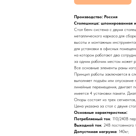
Производство: Россия
Столешница: шпонированная и
Стол бенч система с двумя столе
металлического каркаса для сборк
высоты и монтажным инструментов
для установки в офисных помещени
на котором работают два сотрудни
за одним рабочим местом может р
Все основные элементы рамы изго
Принцип работы заключается в сл
выполняет подъём или опускание 
линейные перемещения, двигает п
имеется 4 установки памяти. Диа
Опоры состоят из трех сегментов,
Цена указана за стол с двумя ст
Основные характеристики:
Потребляемый ток
: 110/240В пе
Выходной ток
: 24В постоянного 
Допустимая нагрузка
: 140кг;