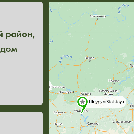
й район,
 дом