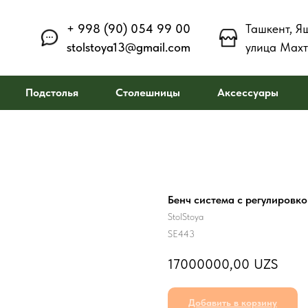
+ 998 (90) 054 99 00
Ташкент, Я
stolstoya13@gmail.com
улица Махт
Подстолья
Столешницы
Аксессуары
Бенч система с регулировко
StolStoya
SE443
17000000,00
UZS
Добавить в корзину