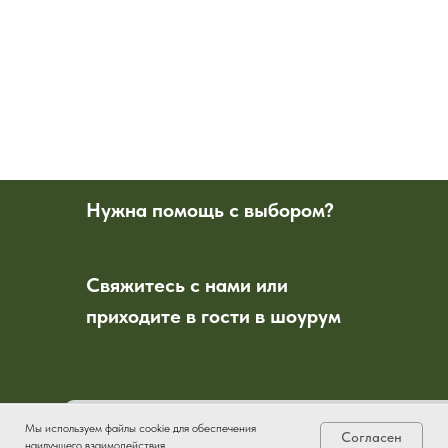
Нужна помощь с выбором?
Свяжитесь с нами или
приходите в гости в шоурум
Приходите в шоу-рум
Мы используем файлы cookie для обеспечения
Согласен
наилучшего взаимодействия
Главная
Каталог
Контакты
Корзина
UZ → RU