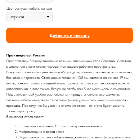
Цвет заглушки кабель-канала
Добавить в корзину
Производство: Россия
Представляем Вашему вниманию изящный письменный стол Советник. Советник
в шпоне или эмали станет украшением вашего рабочего пространства.
Все углы столешницы сделаны под 45 градусов, а значит они выглядят монолитно,
без швов и переходов. Столешница толщиной 135 мм сделана на основе 19 мм
плиты, а значит имеет солидный запас прочности. В ее комплект входит ящик на
направляющих с доводчиком без ручки, чтобы вам было максимально комфортно.
Под столешницей удобно расположены и предустановлены все элементы
системы кабель менеджмента: сетевой фильтр удлинитель, невидимые крепежи
проводов. Поэтому, что бы у вас не стояло на столе - от стола будет уходить
только один провод.
В комплект стола входят:
Столешница толщиной 135 мм со встроенным ящиком
Направляющие с доводчиком
Подстольная система кабель менеджмента с сетевым фильтром на пять