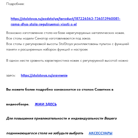
Подробнее:
https://stolstoya.ru/podstolye/tproduct/187226563-736513960081-
rama-dlya-stola-reguliruemoi-visoti-s-el
Возможно изготовление стола на базе нерегулируемых металлических ножек.
Все столы модели Сенатор изготавливаются под заказ.
Все столы с регулировкой высоты StolStoya укомплектованы пультом с функцией
памяти и расширенным набором функций и настроек
В одном месте сравнить характеристика ножек с регулируемой высотой можно
здесь:
https://stolstoya.ru/sravnenie
Вы можете более подробно ознакомится со столом Советник в
видеообзоре.
ЖМИ ЗДЕСЬ
Для повышения привлекательности и индивидуальности Вашего
поднимающегося стола не забудьте выбрать
АКСЕССУАРЫ