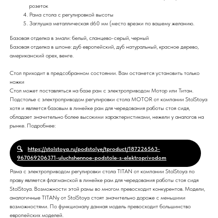
розеток
Рама стола с регулировкой высоты
Заглушка металлическая d60 мм (место врезки по вашему желанию.
Базовая отделка в эмали: белый, сланцево-серый, черный
Базовая отделка в шпоне: дуб европейский, дуб натуральный, красное дерево,
американский орех, венге.
Стол приходит в предсобранном состоянии. Вам останется установить только
ножки
Стол может поставляться на базе рам с электроприводом Мотор или Титан.
Подстолье с электроприводом регулировки стола MOTOR от компании StolStoya
хотя и является базовым в линейке рам для чередования работы стоя сидя,
обладает значительно более высокими характеристиками, нежели у аналогов на
рынке. Подробнее:
https://stolstoya.ru/podstolye/tproduct/187226563-
967069206371-uluchshennoe-podstole-s-elektroprivodom
Рама с электроприводом регулировки стола TITAN от компании StolStoya по
праву является флагманской в линейке рам для чередования работы стоя сидя
StolStoya. Возможности этой рамы во многом превосходит конкурентов. Модели,
аналогичные TITANу от StolStoya стоят значительно дороже с меньшими
возможностями. По функционалу данная модель превосходит большинство
европейских моделей.